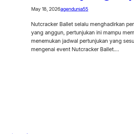
May 18, 2026
agendunia55
Nutcracker Ballet selalu menghadirkan pe
yang anggun, pertunjukan ini mampu mem
menemukan jadwal pertunjukan yang sesua
mengenai event Nutcracker Ballet.…