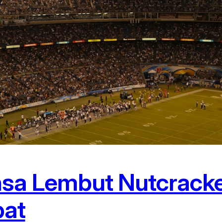
a Lembut Nutcracker 
pat