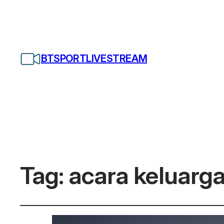
BTSPORTLIVESTREAM
Tag:
acara keluarg