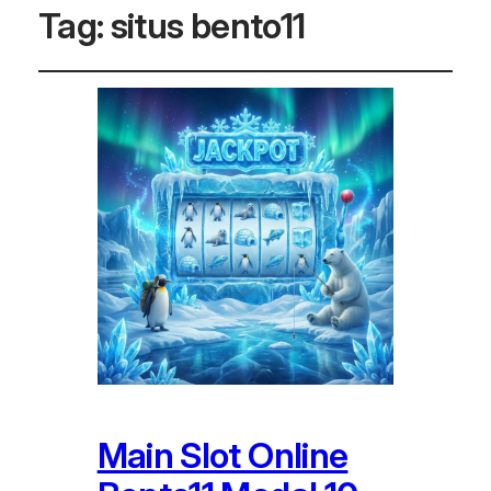
Tag:
situs bento11
Main Slot Online