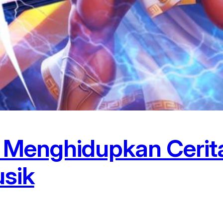
: Menghidupkan Cerit
sik